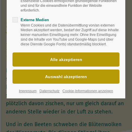
Essenzielle Cookies ermöglichen grundlegende Funktionen
und sind für die einwandfreie Funktion der Website
erforderlich.
Externe Medien
Schweben erleben:
Wenn Cookies und die Datenübermittlung von/an externen
Medien akzeptiert werden, bedarf der Zugriff auf diese Inhalte
Wiesenrauten recken ihre
keiner manuellen Einwilligung mehr. Ohne Ihre Einwilligung
sind die Inhalte von YouTube und Google-Maps (und über
Blütenwolken auf
diese Dienste Google Fonts) standardmäßig blockiert.
unterschiedlichen Höhen
Im Moment ist mein Garten ein einziges
sommerliches Schweben. Um mich herum sind
hunderte kleiner Schwebefliegen, die
Impressum
Datenschutz
Cookie-Informationen anzeigen
sekundenlang still in der Luft verharren, dann
plötzlich davon zischen, nur um gleich darauf an
anderen Stelle wieder in der Luft zu stehen.
Und in den Beeten schweben die Blütenwolken