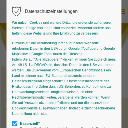
Menu
Datenschutzeinstellungen
Wir nutzen Cookies und weitere Drittanbieterdienste auf unserer
Website. Einige von ihnen sind essenziell, während andere uns
helfen, diese Website und Ihre Erfahrung zu verbessern.
Hinweis auf die Verarbeitung Ihrer auf unserer Webseite
erhobenen Daten in den USA durch Google (YouTube und Google
Maps sowie Google Fonts durch die Dienste):
Indem Sie auf "Alle akzeptieren" klicken, willigen Sie zugleich gem.
Art. 49 I S. 1 a DSGVO ein, dass Ihre Daten in den USA verarbeitet
werden. Die USA werden vom Europäischen Gerichtshof als ein
Land mit einem nach EU-Standards unzureichendem
Datenschutzniveau eingeschätzt. Es besteht insbesondere das
Risiko, dass Ihre Daten durch US-Behörden, zu Kontroll- und zu
Ein Gartengestalter und sein Blick
Überwachungszwecken, möglicherweise auch ohne
auf einen Staudengarten.
Rechtsbehelfsmöglichkeiten, verarbeitet werden können. Wenn
Sie auf "Auswahl akzeptieren" klicken und nur die essenziellen
Thalictrum
Cookies/Dienste ausgewählt haben, findet die zuvor beschriebene
Übermittlung nicht statt.
Essenziell*