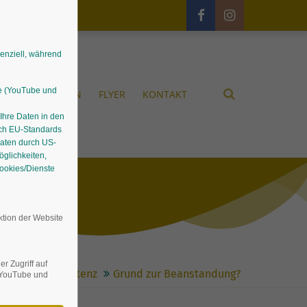
senziell, während
le (YouTube und
UNGEN
GÄRTEN
FLYER
KONTAKT
 Ihre Daten in den
ach EU-Standards
Daten durch US-
glichkeiten,
Cookies/Dienste
ktion der Website
r Zugriff auf
tauden-Kompetenz
Grund zur Beanstandung?
n YouTube und