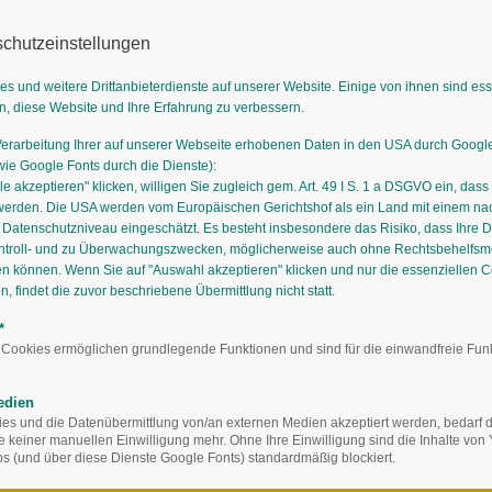
chutzeinstellungen
es und weitere Drittanbieterdienste auf unserer Website. Einige von ihnen sind es
n, diese Website und Ihre Erfahrung zu verbessern.
Verarbeitung Ihrer auf unserer Webseite erhobenen Daten in den USA durch Goog
GÄRTNEREIEN
AUSBILDUNG
STAUDIGES
STAUDENMISCH
e Google Fonts durch die Dienste):
le akzeptieren" klicken, willigen Sie zugleich gem. Art. 49 I S. 1 a DSGVO ein, dass
werden. Die USA werden vom Europäischen Gerichtshof als ein Land mit einem n
atenschutzniveau eingeschätzt. Es besteht insbesondere das Risiko, dass Ihre 
ntroll- und zu Überwachungszwecken, möglicherweise auch ohne Rechtsbehelfsmö
en können. Wenn Sie auf "Auswahl akzeptieren" klicken und nur die essenziellen 
 findet die zuvor beschriebene Übermittlung nicht statt.
*
 Cookies ermöglichen grundlegende Funktionen und sind für die einwandfreie Fun
edien
s und die Datenübermittlung von/an externen Medien akzeptiert werden, bedarf de
Stauden.de
Staudiges
S
te keiner manuellen Einwilligung mehr. Ohne Ihre Einwilligung sind die Inhalte vo
 (und über diese Dienste Google Fonts) standardmäßig blockiert.