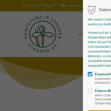
Sie haben Fragen?
info@stauden.de
Datens
Wir nutzen Cooki
andere uns helfe
Hinweis auf die 
START
STAUDEN
Google Maps sowi
Indem Sie auf "Al
USA verarbeitet 
unzureichendem D
Behörden, zu Ko
verarbeitet werd
ausgewählt haben,
Essenziell
Essenzielle
erforderlich.
Externe M
Wenn Cookie
diese Inhal
Google-Maps