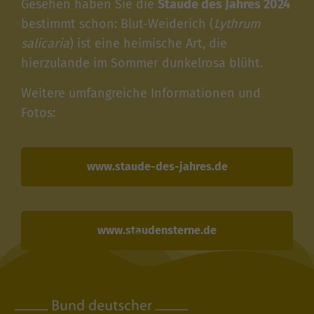
Gesehen haben Sie die
Staude des Jahres 2024
bestimmt schon: Blut-Weiderich (
Lythrum
salicaria
) ist eine heimische Art, die
hierzulande im Sommer dunkelrosa blüht.
Weitere umfangreiche Informationen und
Fotos:
www.staude-des-jahres.de
www.staudensterne.de