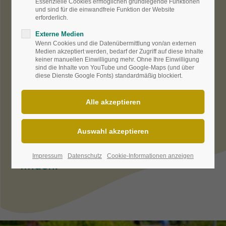
Essenzielle Cookies ermöglichen grundlegende Funktionen
eine Gattung als Staude des
und sind für die einwandfreie Funktion der Website
erforderlich.
Jahres vor, um auf die Vielfalt
Externe Medien
aufmerksam zu machen. Wer sich
Wenn Cookies und die Datenübermittlung von/an externen
genauer über die einzelnen
Medien akzeptiert werden, bedarf der Zugriff auf diese Inhalte
keiner manuellen Einwilligung mehr. Ohne Ihre Einwilligung
Sorten informieren möchte, kann
sind die Inhalte von YouTube und Google-Maps (und über
diese Dienste Google Fonts) standardmäßig blockiert.
seinen Staudengärtner fragen.
Unter
www.staudensichtung.de
sind aber auch einige Sortimente
von Experten detalliert
beschrieben und bewertet
worden. Auch hier sind Schätze zu
Impressum
Datenschutz
Cookie-Informationen anzeigen
finden.