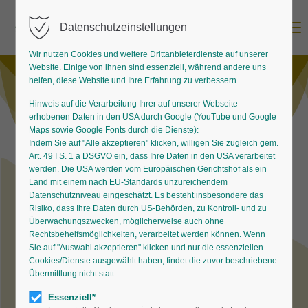
Menu
Datenschutzeinstellungen
Wir nutzen Cookies und weitere Drittanbieterdienste auf unserer
Website. Einige von ihnen sind essenziell, während andere uns
helfen, diese Website und Ihre Erfahrung zu verbessern.
Hinweis auf die Verarbeitung Ihrer auf unserer Webseite
erhobenen Daten in den USA durch Google (YouTube und Google
Maps sowie Google Fonts durch die Dienste):
Indem Sie auf "Alle akzeptieren" klicken, willigen Sie zugleich gem.
Art. 49 I S. 1 a DSGVO ein, dass Ihre Daten in den USA verarbeitet
werden. Die USA werden vom Europäischen Gerichtshof als ein
Land mit einem nach EU-Standards unzureichendem
Datenschutzniveau eingeschätzt. Es besteht insbesondere das
Die Staude des Jahres
Risiko, dass Ihre Daten durch US-Behörden, zu Kontroll- und zu
Überwachungszwecken, möglicherweise auch ohne
Rechtsbehelfsmöglichkeiten, verarbeitet werden können. Wenn
Sie auf "Auswahl akzeptieren" klicken und nur die essenziellen
Cookies/Dienste ausgewählt haben, findet die zuvor beschriebene
Übermittlung nicht statt.
Der
Bund deutscher
Essenziell*
Staudengärtner
stellt seit 2001