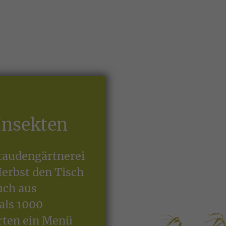
 Insekten
Staudengärtnerei
Herbst den Tisch
uch aus
als 1000
rten ein Menü