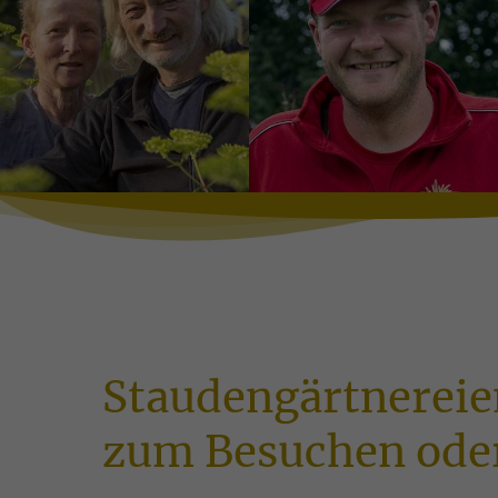
www.klenart-
stauden.de
www.moll-
stauden.de
Staudengärtnereie
zum Besuchen oder