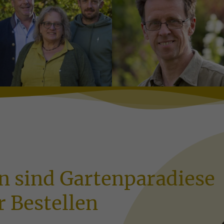
www.bluetenblatt.de
www.schachtschneider-
stauden.de
n sind Gartenparadiese
 Bestellen