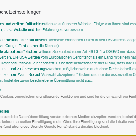
chutzeinstellungen
es und weitere Drittanbieterdienste auf unserer Website. Einige von ihnen sind es
n, diese Website und Ihre Erfahrung zu verbessern.
Verarbeitung Ihrer auf unserer Webseite erhobenen Daten in den USA durch Goog
GÄRTNEREIEN
AUSBILDUNG
STAUDIGES
STAUDENMISCH
e Google Fonts durch die Dienste):
le akzeptieren" klicken, willigen Sie zugleich gem. Art. 49 I S. 1 a DSGVO ein, dass
werden. Die USA werden vom Europäischen Gerichtshof als ein Land mit einem n
atenschutzniveau eingeschätzt. Es besteht insbesondere das Risiko, dass Ihre 
ntroll- und zu Überwachungszwecken, möglicherweise auch ohne Rechtsbehelfsmö
en können. Wenn Sie auf "Auswahl akzeptieren" klicken und nur die essenziellen 
 findet die zuvor beschriebene Übermittlung nicht statt.
*
 Cookies ermöglichen grundlegende Funktionen und sind für die einwandfreie Fun
edien
s und die Datenübermittlung von/an externen Medien akzeptiert werden, bedarf de
te keiner manuellen Einwilligung mehr. Ohne Ihre Einwilligung sind die Inhalte vo
 Staudengärtner
 (und über diese Dienste Google Fonts) standardmäßig blockiert.