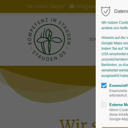
Sie haben Fragen?
info@stauden.de
Datens
Wir nutzen Cooki
andere uns helfe
Hinweis auf die 
START
STAUDEN
Google Maps sowi
Indem Sie auf "Al
USA verarbeitet 
unzureichendem D
Behörden, zu Ko
verarbeitet werd
ausgewählt haben,
Essenziell
Essenzielle
erforderlich.
Externe M
Wenn Cookie
diese Inhal
Wir sind
Google-Maps