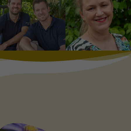
www.staudenkulturen-
www.stauden-
wauschkuhn.de
becker.de