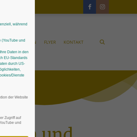
senziell, während
le (YouTube und
UNGEN
GÄRTEN
FLYER
KONTAKT
 Ihre Daten in den
ach EU-Standards
Daten durch US-
glichkeiten,
Cookies/Dienste
ktion der Website
r Zugriff auf
n YouTube und
innen und