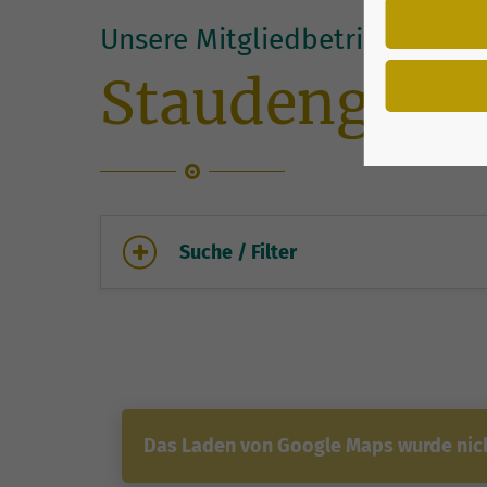
Unsere Mitgliedbetriebe vor O
Staudengärtn
Suche / Filter
Das Laden von Google Maps wurde nicht