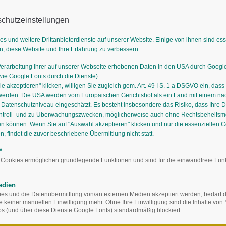
chutzeinstellungen
es und weitere Drittanbieterdienste auf unserer Website. Einige von ihnen sind es
n, diese Website und Ihre Erfahrung zu verbessern.
Verarbeitung Ihrer auf unserer Webseite erhobenen Daten in den USA durch Goog
GÄRTNEREIEN
AUSBILDUNG
STAUDIGES
STAUDENMISCH
e Google Fonts durch die Dienste):
le akzeptieren" klicken, willigen Sie zugleich gem. Art. 49 I S. 1 a DSGVO ein, dass
werden. Die USA werden vom Europäischen Gerichtshof als ein Land mit einem n
atenschutzniveau eingeschätzt. Es besteht insbesondere das Risiko, dass Ihre 
ntroll- und zu Überwachungszwecken, möglicherweise auch ohne Rechtsbehelfsmö
en können. Wenn Sie auf "Auswahl akzeptieren" klicken und nur die essenziellen 
 findet die zuvor beschriebene Übermittlung nicht statt.
*
 Cookies ermöglichen grundlegende Funktionen und sind für die einwandfreie Fun
edien
s und die Datenübermittlung von/an externen Medien akzeptiert werden, bedarf de
te keiner manuellen Einwilligung mehr. Ohne Ihre Einwilligung sind die Inhalte vo
 (und über diese Dienste Google Fonts) standardmäßig blockiert.