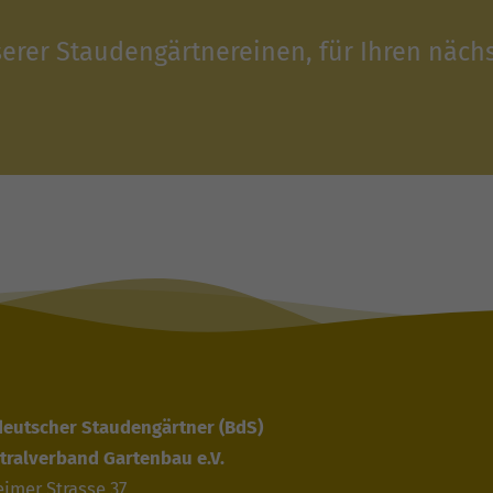
serer Staudengärtnereinen, für Ihren näch
deutscher Staudengärtner
(BdS)
tralverband Gartenbau e.V.
imer Strasse 37