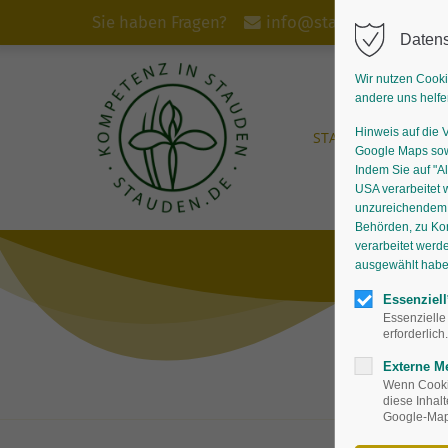
Sie haben Fragen?
info@stauden.de
Datens
Wir nutzen Cooki
andere uns helfe
Hinweis auf die 
START
STAUDEN
Google Maps sowi
Indem Sie auf "Al
USA verarbeitet 
unzureichendem D
Behörden, zu Ko
verarbeitet werd
ausgewählt haben,
Essenziell
Essenzielle
erforderlich.
Externe M
Wenn Cookie
diese Inhal
Google-Maps