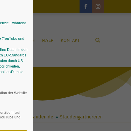
senziell, während
le (YouTube und
UNGEN
GÄRTEN
FLYER
KONTAKT
 Ihre Daten in den
ach EU-Standards
Daten durch US-
glichkeiten,
Cookies/Dienste
ktion der Website
r Zugriff auf
Stauden.de
Staudengärtnereien
n YouTube und