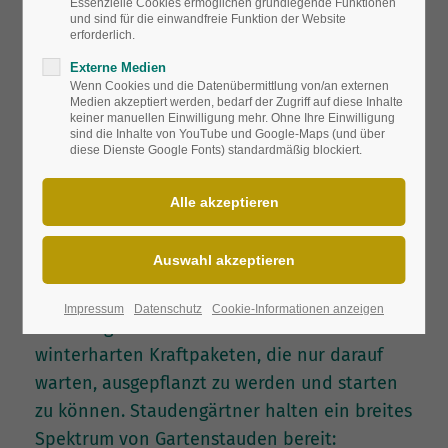
Essenzielle Cookies ermöglichen grundlegende Funktionen
und sind für die einwandfreie Funktion der Website
erforderlich.
Mit der Kompetenzkampagne startet
Externe Medien
der Bund deutscher Staudengärtner
Wenn Cookies und die Datenübermittlung von/an externen
Medien akzeptiert werden, bedarf der Zugriff auf diese Inhalte
eine Informationsinitiative zu
keiner manuellen Einwilligung mehr. Ohne Ihre Einwilligung
sind die Inhalte von YouTube und Google-Maps (und über
Gartenwürdigkeit und Ausdauer von
diese Dienste Google Fonts) standardmäßig blockiert.
Staudensorten und eine
Selbstverpflichtung der
Staudengärtner, ihr Wissen und
Können optimal einzubringen.
Impressum
Datenschutz
Cookie-Informationen anzeigen
Staudengärtner kultivieren ihre Stauden zu
winterharten Kraftpaketen, die nur darauf
warten, ausgepflanzt zu werden und starten
zu können. Staudengärtner halten ein breites
Spektrum von Gartenstauden bereit: