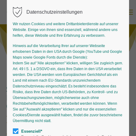
Menu
Datenschutzeinstellungen
Wir nutzen Cookies und weitere Drittanbieterdienste auf unserer
Website. Einige von ihnen sind essenziell, während andere uns
helfen, diese Website und Ihre Erfahrung zu verbessern.
Hinweis auf die Verarbeitung Ihrer auf unserer Webseite
erhobenen Daten in den USA durch Google (YouTube und Google
Maps sowie Google Fonts durch die Dienste):
Indem Sie auf "Alle akzeptieren" klicken, willigen Sie zugleich gem.
Art. 49 I S. 1 a DSGVO ein, dass Ihre Daten in den USA verarbeitet
werden. Die USA werden vom Europäischen Gerichtshof als ein
Land mit einem nach EU-Standards unzureichendem
Datenschutzniveau eingeschätzt. Es besteht insbesondere das
Staudengärtnerkompetenz für
Risiko, dass Ihre Daten durch US-Behörden, zu Kontroll- und zu
Handel, Verwender und
Überwachungszwecken, möglicherweise auch ohne
Gartenliebhaber
Rechtsbehelfsmöglichkeiten, verarbeitet werden können. Wenn
Sie auf "Auswahl akzeptieren" klicken und nur die essenziellen
Cookies/Dienste ausgewählt haben, findet die zuvor beschriebene
Kompetenzkampagne
Übermittlung nicht statt.
Essenziell*