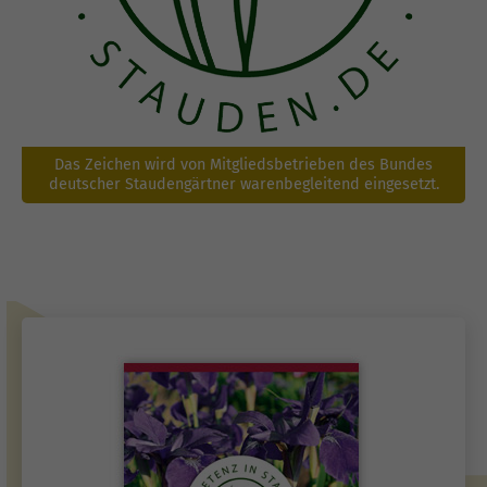
Das Zeichen wird von Mitgliedsbetrieben des Bundes
deutscher Staudengärtner warenbegleitend eingesetzt.