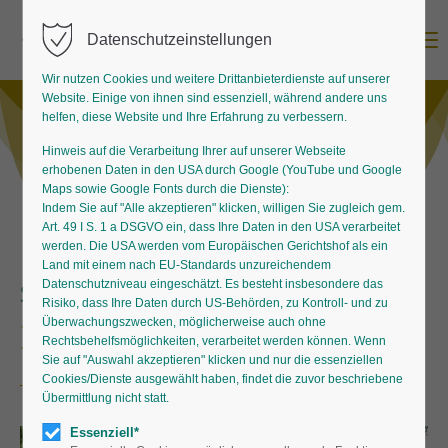
Menu
Datenschutzeinstellungen
Wir nutzen Cookies und weitere Drittanbieterdienste auf unserer
Website. Einige von ihnen sind essenziell, während andere uns
helfen, diese Website und Ihre Erfahrung zu verbessern.
Hinweis auf die Verarbeitung Ihrer auf unserer Webseite
erhobenen Daten in den USA durch Google (YouTube und Google
Maps sowie Google Fonts durch die Dienste):
Indem Sie auf "Alle akzeptieren" klicken, willigen Sie zugleich gem.
Art. 49 I S. 1 a DSGVO ein, dass Ihre Daten in den USA verarbeitet
werden. Die USA werden vom Europäischen Gerichtshof als ein
Land mit einem nach EU-Standards unzureichendem
Datenschutzniveau eingeschätzt. Es besteht insbesondere das
Schaugärten von Staudengärtnern
Risiko, dass Ihre Daten durch US-Behörden, zu Kontroll- und zu
Überwachungszwecken, möglicherweise auch ohne
Heischhof-Stauden
Rechtsbehelfsmöglichkeiten, verarbeitet werden können. Wenn
Sie auf "Auswahl akzeptieren" klicken und nur die essenziellen
Cookies/Dienste ausgewählt haben, findet die zuvor beschriebene
Übermittlung nicht statt.
Essenziell*