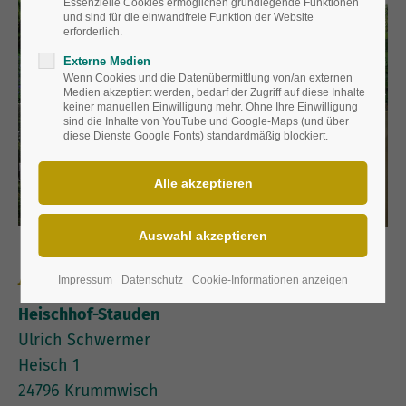
Essenzielle Cookies ermöglichen grundlegende Funktionen
und sind für die einwandfreie Funktion der Website
erforderlich.
Externe Medien
Wenn Cookies und die Datenübermittlung von/an externen
Medien akzeptiert werden, bedarf der Zugriff auf diese Inhalte
keiner manuellen Einwilligung mehr. Ohne Ihre Einwilligung
sind die Inhalte von YouTube und Google-Maps (und über
diese Dienste Google Fonts) standardmäßig blockiert.
Adresse:
Impressum
Datenschutz
Cookie-Informationen anzeigen
Heischhof-Stauden
Ulrich Schwermer
Heisch 1
24796 Krummwisch