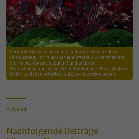
Purpurglöckchen (Heuchera) sind wahre Meister des
Farbenspiels und rund ums Jahr attraktiv. Zusammen mit
Sternmoos (Sagina subulata) und anderen
Blattschönheiten lassen sich in Beeten und Pflanzgefäßen
kleine Stillleben schaffen. (Bild: GMH/Bettina Banse)
Zurück
Nachfolgende Beiträge