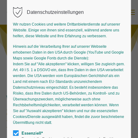
Menu
Datenschutzeinstellungen
Wir nutzen Cookies und weitere Drittanbieterdienste auf unserer
Website. Einige von ihnen sind essenziell, während andere uns
helfen, diese Website und Ihre Erfahrung zu verbessern.
Hinweis auf die Verarbeitung Ihrer auf unserer Webseite
erhobenen Daten in den USA durch Google (YouTube und Google
Maps sowie Google Fonts durch die Dienste):
Indem Sie auf "Alle akzeptieren" klicken, willigen Sie zugleich gem.
Art. 49 I S. 1 a DSGVO ein, dass Ihre Daten in den USA verarbeitet
werden. Die USA werden vom Europäischen Gerichtshof als ein
Land mit einem nach EU-Standards unzureichendem
Datenschutzniveau eingeschätzt. Es besteht insbesondere das
Risiko, dass Ihre Daten durch US-Behörden, zu Kontroll- und zu
Wunderbar wandelbar
Überwachungszwecken, möglicherweise auch ohne
Rechtsbehelfsmöglichkeiten, verarbeitet werden können. Wenn
Stauden mit farbigem
Sie auf "Auswahl akzeptieren" klicken und nur die essenziellen
Cookies/Dienste ausgewählt haben, findet die zuvor beschriebene
Laub
Übermittlung nicht statt.
Essenziell*