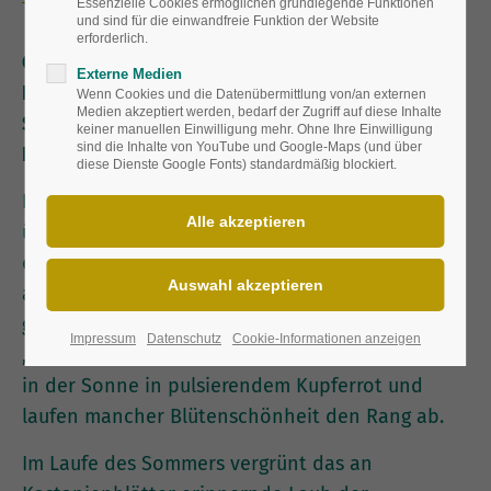
Essenzielle Cookies ermöglichen grundlegende Funktionen
und sind für die einwandfreie Funktion der Website
erforderlich.
Ob Japanisches Blutgras oder Goldrand-Segge,
Externe Medien
Regenbogen-Farn oder dunkellaubige
Wenn Cookies und die Datenübermittlung von/an externen
Medien akzeptiert werden, bedarf der Zugriff auf diese Inhalte
Silberkerze: Stauden mit extravaganter
keiner manuellen Einwilligung mehr. Ohne Ihre Einwilligung
sind die Inhalte von YouTube und Google-Maps (und über
Blattfärbung sind die neuen Gartenstars.
diese Dienste Google Fonts) standardmäßig blockiert.
Rundherum ist der Frühling in vollem Gange,
überall grünt und blüht es nach Leibeskräften –
doch was den Blick magisch anzieht, ist
ausgerechnet die Schlafmütze im Beet: Die sich
gerade erst entfaltenden Triebe des Schaublatts
Impressum
Datenschutz
Cookie-Informationen anzeigen
‚Chocolate Wings‘ (
Rodgersia pinnata
) erglühen
in der Sonne in pulsierendem Kupferrot und
laufen mancher Blütenschönheit den Rang ab.
Im Laufe des Sommers vergrünt das an