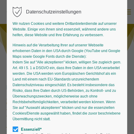
Menu
Datenschutzeinstellungen
Wir nutzen Cookies und weitere Drittanbieterdienste auf unserer
Website. Einige von ihnen sind essenziell, während andere uns
helfen, diese Website und Ihre Erfahrung zu verbessern.
Hinweis auf die Verarbeitung Ihrer auf unserer Webseite
erhobenen Daten in den USA durch Google (YouTube und Google
Maps sowie Google Fonts durch die Dienste):
Indem Sie auf "Alle akzeptieren" klicken, willigen Sie zugleich gem.
Art. 49 I S. 1 a DSGVO ein, dass Ihre Daten in den USA verarbeitet
werden. Die USA werden vom Europäischen Gerichtshof als ein
Land mit einem nach EU-Standards unzureichendem
Datenschutzniveau eingeschätzt. Es besteht insbesondere das
Unsere Mitgliedbetriebe vor Ort
Risiko, dass Ihre Daten durch US-Behörden, zu Kontroll- und zu
Überwachungszwecken, möglicherweise auch ohne
Staudengärtnerneien mit
Rechtsbehelfsmöglichkeiten, verarbeitet werden können. Wenn
Sie auf "Auswahl akzeptieren" klicken und nur die essenziellen
Kompetenszeichen
Cookies/Dienste ausgewählt haben, findet die zuvor beschriebene
Übermittlung nicht statt.
Essenziell*