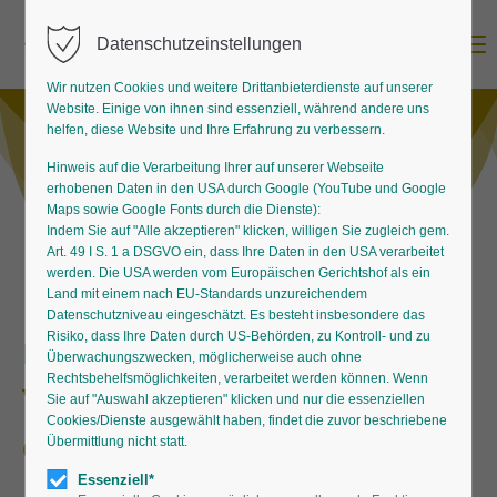
Menu
Datenschutzeinstellungen
Wir nutzen Cookies und weitere Drittanbieterdienste auf unserer
Website. Einige von ihnen sind essenziell, während andere uns
helfen, diese Website und Ihre Erfahrung zu verbessern.
Hinweis auf die Verarbeitung Ihrer auf unserer Webseite
erhobenen Daten in den USA durch Google (YouTube und Google
Maps sowie Google Fonts durch die Dienste):
Indem Sie auf "Alle akzeptieren" klicken, willigen Sie zugleich gem.
Art. 49 I S. 1 a DSGVO ein, dass Ihre Daten in den USA verarbeitet
werden. Die USA werden vom Europäischen Gerichtshof als ein
Land mit einem nach EU-Standards unzureichendem
Datenschutzniveau eingeschätzt. Es besteht insbesondere das
Risiko, dass Ihre Daten durch US-Behörden, zu Kontroll- und zu
Beständiger Blickfang
Überwachungszwecken, möglicherweise auch ohne
Rechtsbehelfsmöglichkeiten, verarbeitet werden können. Wenn
Wintergrüne Stauden für
Sie auf "Auswahl akzeptieren" klicken und nur die essenziellen
Cookies/Dienste ausgewählt haben, findet die zuvor beschriebene
den Garten
Übermittlung nicht statt.
Essenziell*