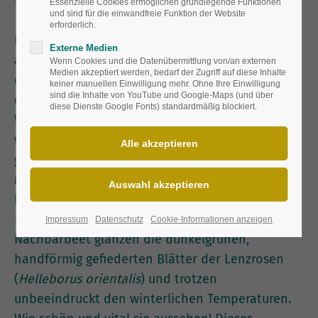
Essenzielle Cookies ermöglichen grundlegende Funktionen
und sind für die einwandfreie Funktion der Website
erforderlich.
Frischgrünes Blattwerk im Winter fällt auf und
Externe Medien
allein der Anblick tut gut. Schließlich kleidet sich
Wenn Cookies und die Datenübermittlung von/an externen
Medien akzeptiert werden, bedarf der Zugriff auf diese Inhalte
die Natur um diese Jahreszeit überwiegend
keiner manuellen Einwilligung mehr. Ohne Ihre Einwilligung
sind die Inhalte von YouTube und Google-Maps (und über
dezent und viele Pflanzen machen Pause.
diese Dienste Google Fonts) standardmäßig blockiert.
Wintergrüne Stauden sorgen für Farbe und
werden schon lange vor dem ersten Frost
gepflanzt.
Mit einem Teppich aus herzförmigen Blättern
bedeckt die Elfenblume (
Epimedium x
warleyense
) ‘Orangekönigin’ den Boden. Im
Impressum
Datenschutz
Cookie-Informationen anzeigen
Nachbarbeet glänzen die dunkelgrünen,
handförmig gefiederten Blätter der Lenzrosen
(
Helleborus orientalis
) und trotzen
unbeeindruckt den winterlichen Temperaturen.