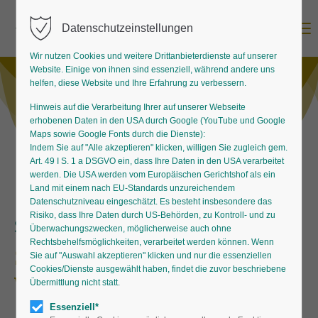
Menu
Datenschutzeinstellungen
Wir nutzen Cookies und weitere Drittanbieterdienste auf unserer
Website. Einige von ihnen sind essenziell, während andere uns
helfen, diese Website und Ihre Erfahrung zu verbessern.
Hinweis auf die Verarbeitung Ihrer auf unserer Webseite
erhobenen Daten in den USA durch Google (YouTube und Google
Maps sowie Google Fonts durch die Dienste):
Indem Sie auf "Alle akzeptieren" klicken, willigen Sie zugleich gem.
Art. 49 I S. 1 a DSGVO ein, dass Ihre Daten in den USA verarbeitet
werden. Die USA werden vom Europäischen Gerichtshof als ein
Land mit einem nach EU-Standards unzureichendem
Datenschutzniveau eingeschätzt. Es besteht insbesondere das
Risiko, dass Ihre Daten durch US-Behörden, zu Kontroll- und zu
Schönes für den Gartenteich
Überwachungszwecken, möglicherweise auch ohne
Rechtsbehelfsmöglichkeiten, verarbeitet werden können. Wenn
Schwimmende
Sie auf "Auswahl akzeptieren" klicken und nur die essenziellen
Cookies/Dienste ausgewählt haben, findet die zuvor beschriebene
Wasserpflanzen
Übermittlung nicht statt.
Essenziell*