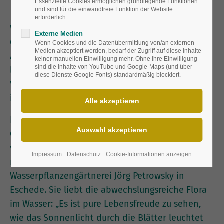
Essenzielle Cookies ermöglichen grundlegende Funktionen
und sind für die einwandfreie Funktion der Website
erforderlich.
Wasser im Garten – das ist der Traum von vielen
Externe Medien
Gartenbesitzern. Nach einem anstrengenden
Wenn Cookies und die Datenübermittlung von/an externen
Medien akzeptiert werden, bedarf der Zugriff auf diese Inhalte
Arbeitstag den Abend am Wasser ausklingen zu
keiner manuellen Einwilligung mehr. Ohne Ihre Einwilligung
sind die Inhalte von YouTube und Google-Maps (und über
lassen und die innere Ruhe zu spüren, diese
diese Dienste Google Fonts) standardmäßig blockiert.
Vorstellung haben viele Menschen von Erholung
im Garten.
Eine Seerose ist dabei in fast allen
Gartenteichen zu finden. Es gibt allerdings noch
viele weitere interessante Schwimmpflanzen,
Impressum
Datenschutz
Cookie-Informationen anzeigen
meint Traudel Siebler, Staudengärtnerin in der
Wasserpflanzengärtnerei Jörg Petrowsky in
Eschede. Sie liebt die abwechslungsreiche Flora
im Wasser: „Es ist pure Lebensfreude zu sehen,
wie das Sonnenlicht durch die Blätter leuchtet