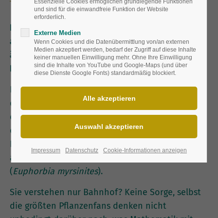
Essenzielle Cookies ermöglichen grundlegende Funktionen
und sind für die einwandfreie Funktion der Website
erforderlich.
Die Mathematik ist im Pflanzenreich
Externe Medien
allgegenwärtig. Strukturen, die wir vor allem
Wenn Cookies und die Datenübermittlung von/an externen
Medien akzeptiert werden, bedarf der Zugriff auf diese Inhalte
ästhetisch ansprechend finden, sind für die
keiner manuellen Einwilligung mehr. Ohne Ihre Einwilligung
sind die Inhalte von YouTube und Google-Maps (und über
Pflanzen Teil ihrer Überlebensstrategie.
diese Dienste Google Fonts) standardmäßig blockiert.
Eins plus eins ergibt zwei. Zwei plus eins ergibt
drei. Drei plus zwei ergibt fünf. Fünf plus drei
ergibt … nach einigem weiteren Aufsummieren
die Blüte einer Sonnenblume. Oder die einer
Kugeldistel (
Echinops
). Oder den bizarr
Impressum
Datenschutz
Cookie-Informationen anzeigen
anmutenden Trieb einer Walzen-Wolfsmilch
(
Euphorbia myrsinites
).
Sie verstehen nur Bahnhof? Keine Sorge, selbst
die größten Pflanzenfans denken nicht