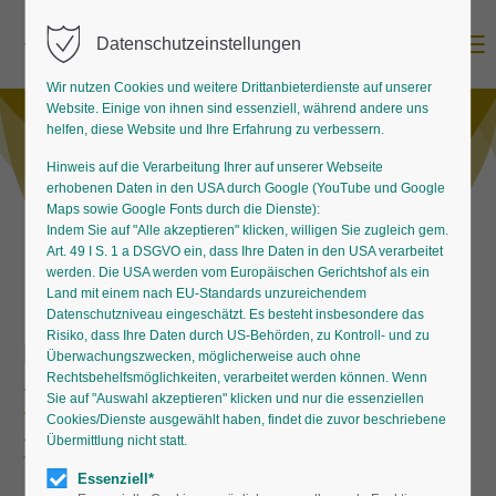
Menu
Datenschutzeinstellungen
Wir nutzen Cookies und weitere Drittanbieterdienste auf unserer
Website. Einige von ihnen sind essenziell, während andere uns
helfen, diese Website und Ihre Erfahrung zu verbessern.
Hinweis auf die Verarbeitung Ihrer auf unserer Webseite
erhobenen Daten in den USA durch Google (YouTube und Google
Maps sowie Google Fonts durch die Dienste):
Indem Sie auf "Alle akzeptieren" klicken, willigen Sie zugleich gem.
Art. 49 I S. 1 a DSGVO ein, dass Ihre Daten in den USA verarbeitet
werden. Die USA werden vom Europäischen Gerichtshof als ein
Land mit einem nach EU-Standards unzureichendem
Datenschutzniveau eingeschätzt. Es besteht insbesondere das
Risiko, dass Ihre Daten durch US-Behörden, zu Kontroll- und zu
Faszinierendes Design
Überwachungszwecken, möglicherweise auch ohne
Rechtsbehelfsmöglichkeiten, verarbeitet werden können. Wenn
Können Pflanzen
Sie auf "Auswahl akzeptieren" klicken und nur die essenziellen
Cookies/Dienste ausgewählt haben, findet die zuvor beschriebene
rechnen?
Übermittlung nicht statt.
Essenziell*