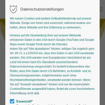
Menu
Datenschutzeinstellungen
Wir nutzen Cookies und weitere Drittanbieterdienste auf unserer
Website. Einige von ihnen sind essenziell, während andere uns
helfen, diese Website und Ihre Erfahrung zu verbessern.
Hinweis auf die Verarbeitung Ihrer auf unserer Webseite
erhobenen Daten in den USA durch Google (YouTube und Google
Maps sowie Google Fonts durch die Dienste):
Indem Sie auf "Alle akzeptieren" klicken, willigen Sie zugleich gem.
Art. 49 I S. 1 a DSGVO ein, dass Ihre Daten in den USA verarbeitet
werden. Die USA werden vom Europäischen Gerichtshof als ein
Land mit einem nach EU-Standards unzureichendem
Datenschutzniveau eingeschätzt. Es besteht insbesondere das
Risiko, dass Ihre Daten durch US-Behörden, zu Kontroll- und zu
Effekte vom Frühling bis zum
Überwachungszwecken, möglicherweise auch ohne
Herbst
Rechtsbehelfsmöglichkeiten, verarbeitet werden können. Wenn
Sie auf "Auswahl akzeptieren" klicken und nur die essenziellen
Zierlauch ist bunt und
Cookies/Dienste ausgewählt haben, findet die zuvor beschriebene
Übermittlung nicht statt.
vielseitig
Essenziell*