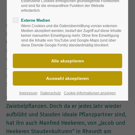
Essenzielle Cookies ermöglichen grundlegende Funktionen
und sind für die einwandfreie Funktion der Website
erforderlich.
Externe Medien
Bescheidenheit sieht anders aus: Seine
Wenn Cookies und die Datenübermittlung von/an externen
Medien akzeptiert werden, bedarf der Zugriff auf diese Inhalte
Blütenbälle sind nicht zu übersehen und
keiner manuellen Einwilligung mehr. Ohne Ihre Einwilligung
sind die Inhalte von YouTube und Google-Maps (und über
trotzdem braucht Zierlauch verlässliche
diese Dienste Google Fonts) standardmäßig blockiert.
Begleiter. Mit Stauden kombiniert, entfaltet er
seine volle Schönheit. Wer im Herbst keine
Zwiebeln in die Erde gesteckt hat, bekommt im
Frühling vorgezogene Zierlauch-Pflanzen in der
Staudengärtnerei.
Impressum
Datenschutz
Cookie-Informationen anzeigen
Eigentlich gehört Zierlauch (
Allium
) zu den
Zwiebelpflanzen. Doch da er jedes Jahr wieder
aufblüht und Stauden ideale Pflanzpartner sind,
hat ihn auch Manfred Heekeren, von „Jacob und
Heekeren Staudenkulturen“ in Rheurdt am